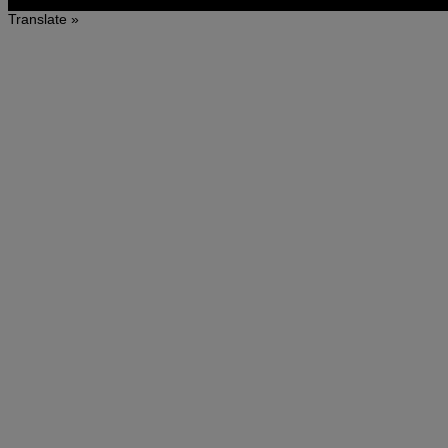
Translate »
Copyright ©
ストロベリーフィールズ｜筑紫野いちご農園
All Rights Reserved.
©
ストロベリーフィールズ｜筑紫野いちご農園
All Rights Reserved.