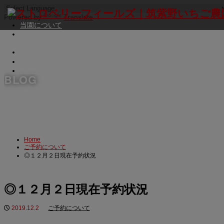
Powered by
Translate
当園について
ブルーベリー摘み取り体験
いちご狩り
Sweets Cafe
PIZZA伊勢𠮷窯
お問い合わせ
BLOG
Home
ご予約について
◎１２月２日現在予約状況
◎１２月２日現在予約状況
2019.12.2
ご予約について